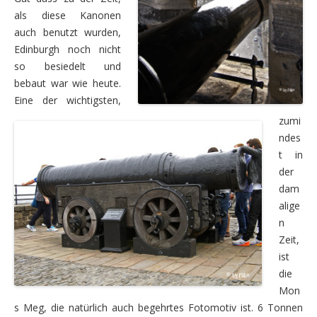
Dienstag, 11.08. – Regenfahrt am Trollstigen vorbei
als diese Kanonen
auch benutzt wurden,
Mittwoch, 12.08. – Weiterfahrt nach Gjora
Edinburgh noch nicht
so besiedelt und
Donnerstag, 13.08. – Moschusochsen im Dovrefjell Na
bebaut war wie heute.
Freitag, 14.08. – über eine alte Bergarbeitersiedlung
Eine der wichtigsten,
zumi
Samstag, 15.08. – über die höchste Passstraße Nord
ndes
Die vierte Woche – das Ende naht
t in
der
Sonntag, 16.08. – Wanderung zu den drei Wasserfällen
dam
alige
Montag, 17.08. – Wassermühlen in Vang, Stabkirche 
n
Dienstag, 18.08. – zum Olympiacentrum Lillehammer
Zeit,
ist
Mittwoch, 19.08. – letzter Fahrtag nach Oslo
die
Mon
Donnerstag, 20.08. – Oslo
s Meg, die natürlich auch begehrtes Fotomotiv ist. 6 Tonnen