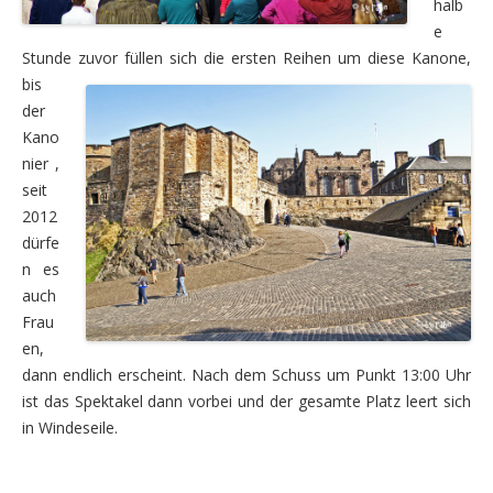
halb
e
Samstag, 16.08. – die Anreise
Stunde zuvor füllen sich die ersten Reihen um diese Kanone,
Sonntag, 17.08. – auf dem Weg nach Schottland
bis
der
Montag, 18.08. – Wanderung auf den Merrick
Kano
nier ,
Dienstag, 19.08. – Motorradtour in den Lowlands
seit
Mittwoch, 20.08. – Weiterfahrt in die Trossachs
2012
dürfe
Donnerstag, 21.08. – Motorradtour Loch Lomond und 
n es
auch
Freitag, 22.08. – Wanderung zum Lochan Spling und L
Frau
Die zweite Woche – Westen
en,
dann endlich erscheint. Nach dem Schuss um Punkt 13:00 Uhr
Samstag, 23.08. – Weiterfahrt ins Argyll
ist das Spektakel dann vorbei und der gesamte Platz leert sich
in Windeseile.
Sonntag, 24.08. – Motorradtour im Argyll
Montag, 25.08. – Weiterfahrt ins Glen Coe