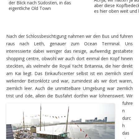
der Blick nach Südosten, in das
aber diese Kopfbedeck
Spreewald – Fließe paddeln
eigentliche Old Town
es hier oben weit und 
2023
Norwegen – Mitte mit Lofoten, Vesterålen und Senja
Nach der Schlossbesichtigung nahmen wir den Bus und fuhren
2025
raus nach Leith, genauer zum Ocean Terminal. Uns
interessierte dabei weniger das riesige, aufwendig gestaltete
Elsass – Lothringen
shopping centre, obwohl wir auch dort einmal den Kopf hinein
steckten, als vielmehr die Royal Yacht Britannia, die hier direkt
Intern
am Kai liegt. Das Einkaufscenter selbst ist ein ziemlich steril
Antwerpen Städtetour im August 2019
wirkender Betonklotz und war, zumindest als wir dort waren,
ziemlich leer. Auch die unmittelbare Umgebung war ziemlich
Moni’s 50. Geburtstag
trist und öde, allein die
Busfahrt dorthin war lohnenswert. Wir
fuhre
ralf’s 60-zigster
n
Hermann-Familienwochenende
durc
h
Regatta Herringen 20./21.09.25
das