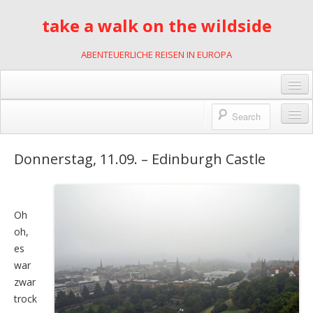
take a walk on the wildside
ABENTEUERLICHE REISEN IN EUROPA
Gästebuch
Links
Wildnis des Lebens
Donnerstag, 11.09. – Edinburgh Castle
Kontakt
2001
Impressum
mit Motorrädern durch Slowenien
Oh
Datenschutzerklärung
2002
oh,
es
Kajakfahren in Polen
war
zwar
2007
trock
Rumänien