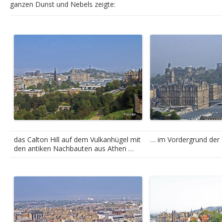
ganzen Dunst und Nebels zeigte:
Zu guter Letzt
Wandern auf den Traumschleifen im Hunsrück
2015
Karneval an der Cote d’Opale
Über Ostern Traumschleifen – zweiter „Besuch“
51° 1′ N, 5° 55′ O – der westlichste Punkt Deutschlands
Sachsen-Anhalt
das Calton Hill auf dem Vulkanhügel mit
… im Vordergrund der
2016
den antiken Nachbauten aus Athen …
Mit den Motorrädern in den Cevennen
2017
Über Ostern an die Mosel
Schweden