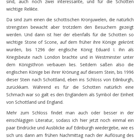
sind, auch noch zwei interessante, und für die Schotten
Freitag, 5.09. – AUTOtour und Beginn unseres historis
wichtige Relikte.
Die vierte Woche – zurück in den Südosten
Da sind zum einen die schottischen Kronjuwelen, die natürlich
strengsten bewacht aber trotzdem den Besuchern gezeigt
Samstag, 6.09. – Weiterfahrt mit weltlichem Segen
werden. Und dann ist hier der ebenfalls für die Schotten so
wichtige Stone of Scone, auf dem früher ihre Könige gekrönt
Sonntag, 7.09. – Weiterfahrt an die Ostküste St. And
wurden, bis 1296 der englische König Eduard I. ihn als
Montag, 8.09. – Weiterfahrt in die Ochil Hills
Kriegsbeute nach London brachte und in Westminster unter
dem Königsthron verbauen lies. Seitdem saßen also die
Dienstag, 9.09. – Weiterfahrt zum Cairnpapple Hill
englischen Könige bei ihrer Krönung auf diesem Stein, bis 1996
dieser Stein nach Schottland, eben ins Schloss von Edinburgh,
Mittwoch, 10.09. – St. Andrew – Crail – Kirkcaldy – 
zurückkam. Während es für die Schotten natürlich eine
Donnerstag, 11.09. – Edinburgh Castle
Schmach war so galt es den Engländern als Symbol der Einheit
von Schottland und England.
Freitag, 12.09. – die letzten Stunden in Schottland
Mehr zum Schloss findet man auch oder besser in der
Samstag, 13.09. – Rückfahrt zum Fährhafen in Hull
einschlägigen Literatur, sodass ich hier jetzt noch einmal ein
paar Eindrücke und Ausblicke auf Edinburgh wiedergebe, wie es
Sonntag, 14.09. – die letzten Kilometer
sich uns dann am frühen Nachmittag nach der Auflösung des