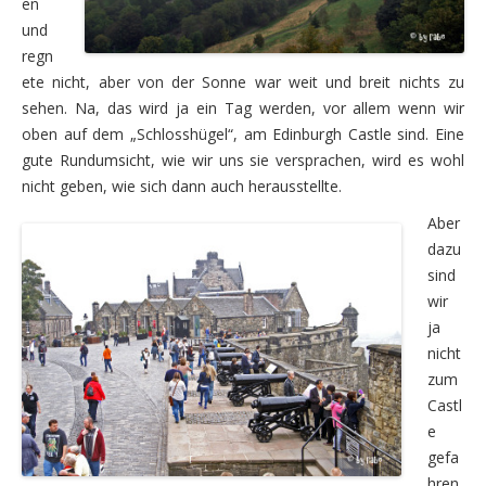
en
und
2009
regn
ete nicht, aber von der Sonne war weit und breit nichts zu
Mit Motorrädern vier Wochen durch Südnorwegen
sehen. Na, das wird ja ein Tag werden, vor allem wenn wir
Ein Wort zuvor
oben auf dem „Schlosshügel“, am Edinburgh Castle sind. Eine
gute Rundumsicht, wie wir uns sie versprachen, wird es wohl
Die erste Woche – Südnorwegen
nicht geben, wie sich dann auch herausstellte.
Sonntag, 26.07. – Die Anfahrt
Aber
dazu
Montag, 27.07. – die ersten Kilometer auf norwegisc
sind
Dienstag, 28.07. – mein Dorf „Bergendal“
wir
ja
Mittwoch, 29.07. – auf dem Weg zum Südkap
nicht
zum
Donnerstag, 30.07. – entlang der Küste nach Tengs
Castl
Freitag, 31.07. – Eintauchen in die Bergwelt ohne Gep
e
gefa
Samstag, 1.08. – erste Fährfahrt
hren.