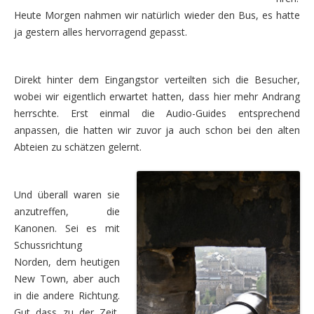
Heute Morgen nahmen wir natürlich wieder den Bus, es hatte
Die zweite Woche – Südnorwegen
ja gestern alles hervorragend gepasst.
Sonntag, 2.08. – Entlang der Fjorde nach Norden
Montag, 3.08. – weiter nach Norden, vorbei am Folge
Direkt hinter dem Eingangstor verteilten sich die Besucher,
wobei wir eigentlich erwartet hatten, dass hier mehr Andrang
Dienstag, 4.08. – Wanderung am Rande der Hardange
herrschte. Erst einmal die Audio-Guides entsprechend
Mittwoch, 5.08. – Wanderung vier Wasserfälle
anpassen, die hatten wir zuvor ja auch schon bei den alten
Abteien zu schätzen gelernt.
Donnerstag, 6.08. – auf dem Weg nach Geiranger
Freitag, 7.08. – Fahrt nach Flaktveit mit Besuch in Be
Und überall waren sie
anzutreffen, die
Samstag, 8.08. – Weiterfahrt nach Skei
Kanonen. Sei es mit
Die dritte Woche – Die Entscheidung
Schussrichtung
Norden, dem heutigen
Sonntag, 9.08. – Ziel ist Geiranger
New Town, aber auch
in die andere Richtung.
Montag, 10.08. – Wandern und Motorradrunde
Gut dass zu der Zeit,