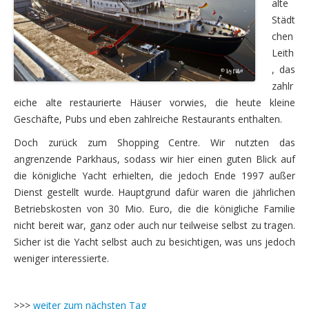
alte
Regatta Beyenburger Stausee 4./5.10.25
Städt
Klasse 10a
chen
Leith
, das
zahlr
eiche alte restaurierte Häuser vorwies, die heute kleine
Geschäfte, Pubs und eben zahlreiche Restaurants enthalten.
Doch zurück zum Shopping Centre. Wir nutzten das
angrenzende Parkhaus, sodass wir hier einen guten Blick auf
die königliche Yacht erhielten, die jedoch Ende 1997 außer
Dienst gestellt wurde. Hauptgrund dafür waren die jährlichen
Betriebskosten von 30 Mio. Euro, die die königliche Familie
nicht bereit war, ganz oder auch nur teilweise selbst zu tragen.
Sicher ist die Yacht selbst auch zu besichtigen, was uns jedoch
weniger interessierte.
>>>
weiter zum nächsten Tag