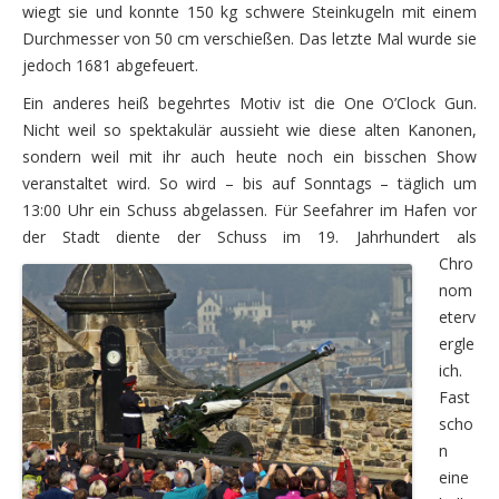
Freitag, 21.08. – einschiffen
wiegt sie und konnte 150 kg schwere Steinkugeln mit einem
Durchmesser von 50 cm verschießen. Das letzte Mal wurde sie
Samstag, 22.08. – die letzten Kilometer zurück nach 
jedoch 1681 abgefeuert.
Zu guter Letzt
Ein anderes heiß begehrtes Motiv ist die One O’Clock Gun.
Nicht weil so spektakulär aussieht wie diese alten Kanonen,
2010
sondern weil mit ihr auch heute noch ein bisschen Show
veranstaltet wird. So wird – bis auf Sonntags – täglich um
Baltikum
13:00 Uhr ein Schuss abgelassen. Für Seefahrer im Hafen vor
2011
der Stadt diente der Schuss im 19. Jahrhundert als
Chro
Norwegen – Der Norden mit Nordcap
nom
2014
eterv
ergle
Kajakfahren im Spreewald
ich.
Fast
mit Motorrädern im Schlepp durch Schottland
scho
Ein Wort zuvor
n
eine
Die erste Woche – Südwesten und Westen