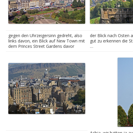
2018
Bergisches Land
Praxistip
gegen den Uhrzeigersinn gedreht, also
der Blick nach Osten a
links davon, ein Blick auf New Town mit
gut zu erkennen die St
2019
dem Princes Street Gardens davor
…
„Karneval“ hoch im Norden
Ostern an der Weser
2020
Meerschaum an der Cote d’Opale
2021
2022
Altmühltal und Queen-Konzert in München
Achja, wir hatten ja 