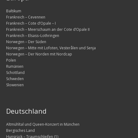
Samstag, 16.08. – die Anreise
Baltikum
Frankreich – Cevennen
Sonntag, 17.08. – auf dem Weg nach Schottland
Frankreich – Cote d’Opale – I
Frankreich – Meerschaum an der Cote d’Opale II
Montag, 18.08. – Wanderung auf den Merrick
Frankreich – Elsass–Lothringen
Norwegen – Der Süden
Dienstag, 19.08. – Motorradtour in den Lowlands
Norwegen – Mitte mit Lofoten, Vesterålen und Senja
Norwegen – Der Norden mit Nordcap
Mittwoch, 20.08. – Weiterfahrt in die Trossachs
Polen
Rumänien
Donnerstag, 21.08. – Motorradtour Loch Lomond und 
Schottland
Schweden
Freitag, 22.08. – Wanderung zum Lochan Spling und L
Slowenien
Die zweite Woche – Westen
Samstag, 23.08. – Weiterfahrt ins Argyll
Deutschland
Sonntag, 24.08. – Motorradtour im Argyll
Altmühltal und Queen-Konzert in München
Bergisches Land
Montag, 25.08. – Weiterfahrt ins Glen Coe
Hunsrück – Traumschleifen (1)