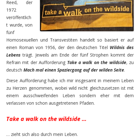
Reed, der
Dienstag, 11.08. – Regenfahrt am Trollstigen vorbei
1972
Mittwoch, 12.08. – Weiterfahrt nach Gjora
veröffentlich
t wurde, von
Donnerstag, 13.08. – Moschusochsen im Dovrefjell Na
fünf
Homosexuellen und Transvestiten handelt so basiert er auf
Freitag, 14.08. – über eine alte Bergarbeitersiedlung
einen Roman von 1956, der den deutschen Titel
Wildnis des
Samstag, 15.08. – über die höchste Passstraße Nord
Lebens
trägt. Jeweils am Ende der fünf Strophen kommt der
Refrain mit der Aufforderung
Take a walk on the wildside
, zu
Die vierte Woche – das Ende naht
deutsch
Mach mal einen Spaziergang auf der wilden Seite
.
Sonntag, 16.08. – Wanderung zu den drei Wasserfällen
Diese Aufforderung habe ich mir insgesamt in meinem Leben
zu Herzen genommen, wobei wild nicht gleichzusetzen ist mit
Montag, 17.08. – Wassermühlen in Vang, Stabkirche 
einem ausschweifenden Leben sondern eher mit dem
Dienstag, 18.08. – zum Olympiacentrum Lillehammer
verlassen von schon ausgetretenen Pfaden.
Mittwoch, 19.08. – letzter Fahrtag nach Oslo
Take a walk on the wildside …
Donnerstag, 20.08. – Oslo
… zieht sich also durch mein Leben.