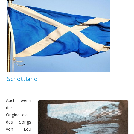
Die zweite Woche – Südnorwegen
Sonntag, 2.08. – Entlang der Fjorde nach Norden
Montag, 3.08. – weiter nach Norden, vorbei am Folge
Dienstag, 4.08. – Wanderung am Rande der Hardange
Mittwoch, 5.08. – Wanderung vier Wasserfälle
Donnerstag, 6.08. – auf dem Weg nach Geiranger
Freitag, 7.08. – Fahrt nach Flaktveit mit Besuch in Be
Schottland
Samstag, 8.08. – Weiterfahrt nach Skei
Auch wenn
Die dritte Woche – Die Entscheidung
der
Sonntag, 9.08. – Ziel ist Geiranger
Originaltext
des Songs
Montag, 10.08. – Wandern und Motorradrunde
von Lou