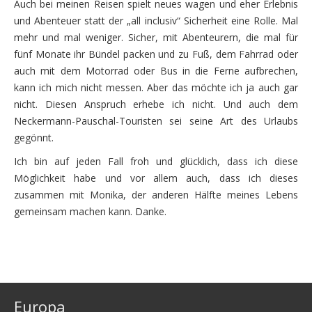
Freitag, 21.08. – einschiffen
Auch bei meinen Reisen spielt neues wagen und eher Erlebnis
und Abenteuer statt der „all inclusiv“ Sicherheit eine Rolle. Mal
Samstag, 22.08. – die letzten Kilometer zurück nach 
mehr und mal weniger. Sicher, mit Abenteurern, die mal für
fünf Monate ihr Bündel packen und zu Fuß, dem Fahrrad oder
Zu guter Letzt
auch mit dem Motorrad oder Bus in die Ferne aufbrechen,
2010
kann ich mich nicht messen. Aber das möchte ich ja auch gar
nicht. Diesen Anspruch erhebe ich nicht. Und auch dem
Baltikum
Neckermann-Pauschal-Touristen sei seine Art des Urlaubs
gegönnt.
2011
Ich bin auf jeden Fall froh und glücklich, dass ich diese
Norwegen – Der Norden mit Nordcap
Möglichkeit habe und vor allem auch, dass ich dieses
2014
zusammen mit Monika, der anderen Hälfte meines Lebens
gemeinsam machen kann. Danke.
Kajakfahren im Spreewald
mit Motorrädern im Schlepp durch Schottland
Ein Wort zuvor
Europa
Die erste Woche – Südwesten und Westen