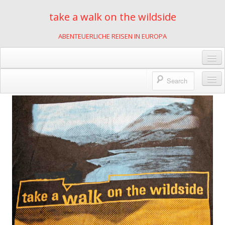
take a walk on the wildside
ABENTEUERLICHE REISEN IN EUROPA
Gästebuch
Links
Wildnis des Lebens
Kontakt
2001
Impressum
mit Motorrädern durch Slowenien
Datenschutzerklärung
2002
Kajakfahren in Polen
2007
Rumänien