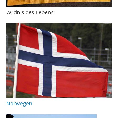
2009
Wildnis des Lebens
Mit Motorrädern vier Wochen durch Südnorwegen
Ein Wort zuvor
Die erste Woche – Südnorwegen
Sonntag, 26.07. – Die Anfahrt
Montag, 27.07. – die ersten Kilometer auf norwegisc
Dienstag, 28.07. – mein Dorf „Bergendal“
Mittwoch, 29.07. – auf dem Weg zum Südkap
Donnerstag, 30.07. – entlang der Küste nach Tengs
Freitag, 31.07. – Eintauchen in die Bergwelt ohne Gep
Norwegen
Samstag, 1.08. – erste Fährfahrt