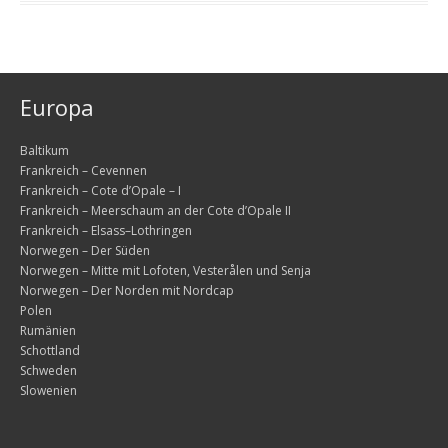
2009
Mit Motorrädern vier Wochen durch Südnorwegen
Europa
Ein Wort zuvor
Die erste Woche – Südnorwegen
Baltikum
Frankreich – Cevennen
Sonntag, 26.07. – Die Anfahrt
Frankreich – Cote d’Opale – I
Frankreich – Meerschaum an der Cote d’Opale II
Montag, 27.07. – die ersten Kilometer auf norwegisc
Frankreich – Elsass–Lothringen
Norwegen – Der Süden
Dienstag, 28.07. – mein Dorf „Bergendal“
Norwegen – Mitte mit Lofoten, Vesterålen und Senja
Norwegen – Der Norden mit Nordcap
Mittwoch, 29.07. – auf dem Weg zum Südkap
Polen
Rumänien
Donnerstag, 30.07. – entlang der Küste nach Tengs
Schottland
Schweden
Freitag, 31.07. – Eintauchen in die Bergwelt ohne Gep
Slowenien
Samstag, 1.08. – erste Fährfahrt