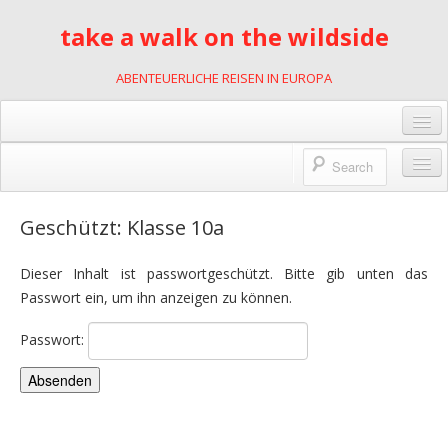
take a walk on the wildside
ABENTEUERLICHE REISEN IN EUROPA
Gästebuch
Links
Wildnis des Lebens
Geschützt: Klasse 10a
Kontakt
2001
Impressum
Dieser Inhalt ist passwortgeschützt. Bitte gib unten das
mit Motorrädern durch Slowenien
Passwort ein, um ihn anzeigen zu können.
Datenschutzerklärung
2002
Passwort:
Kajakfahren in Polen
2007
Rumänien