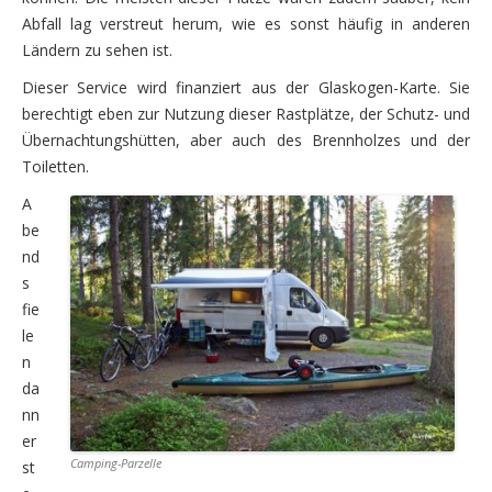
Abfall lag verstreut herum, wie es sonst häufig in anderen
Die zweite Woche – Südnorwegen
Ländern zu sehen ist.
Sonntag, 2.08. – Entlang der Fjorde nach Norden
Dieser Service wird finanziert aus der Glaskogen-Karte. Sie
berechtigt eben zur Nutzung dieser Rastplätze, der Schutz- und
Montag, 3.08. – weiter nach Norden, vorbei am Folge
Übernachtungshütten, aber auch des Brennholzes und der
Dienstag, 4.08. – Wanderung am Rande der Hardange
Toiletten.
Mittwoch, 5.08. – Wanderung vier Wasserfälle
A
be
Donnerstag, 6.08. – auf dem Weg nach Geiranger
nd
s
Freitag, 7.08. – Fahrt nach Flaktveit mit Besuch in Be
fie
Samstag, 8.08. – Weiterfahrt nach Skei
le
n
Die dritte Woche – Die Entscheidung
da
nn
Sonntag, 9.08. – Ziel ist Geiranger
er
Camping-Parzelle
Montag, 10.08. – Wandern und Motorradrunde
st