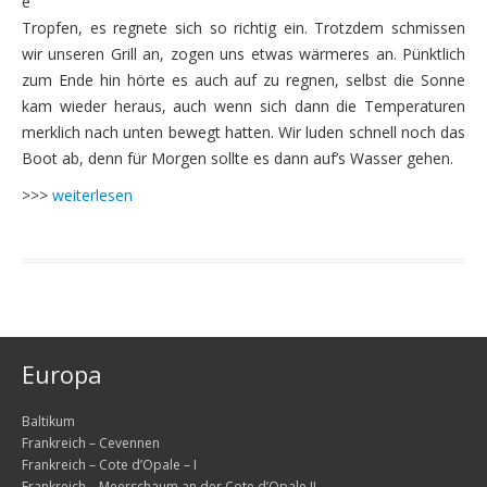
e
Dienstag, 11.08. – Regenfahrt am Trollstigen vorbei
Tropfen, es regnete sich so richtig ein. Trotzdem schmissen
wir unseren Grill an, zogen uns etwas wärmeres an. Pünktlich
Mittwoch, 12.08. – Weiterfahrt nach Gjora
zum Ende hin hörte es auch auf zu regnen, selbst die Sonne
Donnerstag, 13.08. – Moschusochsen im Dovrefjell Na
kam wieder heraus, auch wenn sich dann die Temperaturen
merklich nach unten bewegt hatten. Wir luden schnell noch das
Freitag, 14.08. – über eine alte Bergarbeitersiedlung
Boot ab, denn für Morgen sollte es dann auf’s Wasser gehen.
Samstag, 15.08. – über die höchste Passstraße Nord
>>>
weiterlesen
Die vierte Woche – das Ende naht
Sonntag, 16.08. – Wanderung zu den drei Wasserfällen
Montag, 17.08. – Wassermühlen in Vang, Stabkirche 
Dienstag, 18.08. – zum Olympiacentrum Lillehammer
Europa
Mittwoch, 19.08. – letzter Fahrtag nach Oslo
Baltikum
Frankreich – Cevennen
Donnerstag, 20.08. – Oslo
Frankreich – Cote d’Opale – I
Frankreich – Meerschaum an der Cote d’Opale II