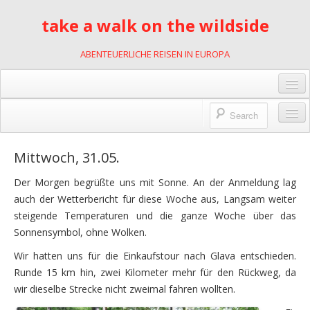
take a walk on the wildside
ABENTEUERLICHE REISEN IN EUROPA
Gästebuch
Links
Wildnis des Lebens
Mittwoch, 31.05.
Kontakt
2001
Der Morgen begrüßte uns mit Sonne. An der Anmeldung lag
Impressum
auch der Wetterbericht für diese Woche aus, Langsam weiter
mit Motorrädern durch Slowenien
steigende Temperaturen und die ganze Woche über das
Datenschutzerklärung
2002
Sonnensymbol, ohne Wolken.
Kajakfahren in Polen
Wir hatten uns für die Einkaufstour nach Glava entschieden.
Runde 15 km hin, zwei Kilometer mehr für den Rückweg, da
2007
wir dieselbe Strecke nicht zweimal fahren wollten.
Rumänien