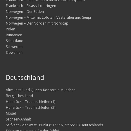
Freitag, 21.08. – einschiffen
Frankreich – Elsass–Lothringen
Norwegen – Der Süden
Samstag, 22.08. – die letzten Kilometer zurück nach 
Norwegen – Mitte mit Lofoten, Vesterålen und Senja
Norwegen – Der Norden mit Nordcap
Zu guter Letzt
Polen
Rumänien
2010
Schottland
Schweden
Baltikum
Slowenien
2011
Norwegen – Der Norden mit Nordcap
Deutschland
2014
Altmühltal und Queen-Konzert in München
Kajakfahren im Spreewald
Bergisches Land
Hunsrück – Traumschleifen (1)
mit Motorrädern im Schlepp durch Schottland
Hunsrück – Traumschleifen (2)
Mosel
Ein Wort zuvor
Sachsen-Anhalt
Selfkant – der westl. Punkt (51° 1′ N, 5° 55′ O) Deutschlands
Die erste Woche – Südwesten und Westen
Schleswig-Holstein An der Schlei