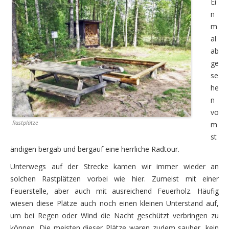
Ei
n
2009
m
Mit Motorrädern vier Wochen durch Südnorwegen
al
ab
Ein Wort zuvor
ge
se
Die erste Woche – Südnorwegen
he
Sonntag, 26.07. – Die Anfahrt
n
vo
Montag, 27.07. – die ersten Kilometer auf norwegisc
Rastplätze
m
st
Dienstag, 28.07. – mein Dorf „Bergendal“
ändigen bergab und bergauf eine herrliche Radtour.
Mittwoch, 29.07. – auf dem Weg zum Südkap
Unterwegs auf der Strecke kamen wir immer wieder an
solchen Rastplätzen vorbei wie hier. Zumeist mit einer
Donnerstag, 30.07. – entlang der Küste nach Tengs
Feuerstelle, aber auch mit ausreichend Feuerholz. Häufig
Freitag, 31.07. – Eintauchen in die Bergwelt ohne Gep
wiesen diese Plätze auch noch einen kleinen Unterstand auf,
um bei Regen oder Wind die Nacht geschützt verbringen zu
Samstag, 1.08. – erste Fährfahrt
können. Die meisten dieser Plätze waren zudem sauber, kein