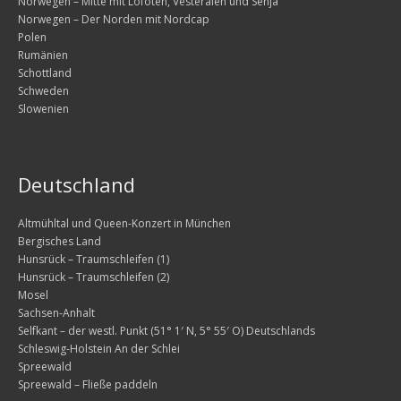
Norwegen – Mitte mit Lofoten, Vesterålen und Senja
Norwegen – Der Norden mit Nordcap
Die zweite Woche – Südnorwegen
Polen
Rumänien
Sonntag, 2.08. – Entlang der Fjorde nach Norden
Schottland
Schweden
Montag, 3.08. – weiter nach Norden, vorbei am Folge
Slowenien
Dienstag, 4.08. – Wanderung am Rande der Hardange
Mittwoch, 5.08. – Wanderung vier Wasserfälle
Deutschland
Donnerstag, 6.08. – auf dem Weg nach Geiranger
Altmühltal und Queen-Konzert in München
Freitag, 7.08. – Fahrt nach Flaktveit mit Besuch in Be
Bergisches Land
Hunsrück – Traumschleifen (1)
Samstag, 8.08. – Weiterfahrt nach Skei
Hunsrück – Traumschleifen (2)
Mosel
Die dritte Woche – Die Entscheidung
Sachsen-Anhalt
Selfkant – der westl. Punkt (51° 1′ N, 5° 55′ O) Deutschlands
Sonntag, 9.08. – Ziel ist Geiranger
Schleswig-Holstein An der Schlei
Spreewald
Montag, 10.08. – Wandern und Motorradrunde
Spreewald – Fließe paddeln