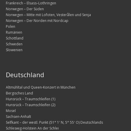
Frankreich – Elsass–Lothringen
Die zweite Woche – Südnorwegen
Norwegen – Der Süden
Norwegen – Mitte mit Lofoten, Vesterålen und Senja
Sonntag, 2.08. – Entlang der Fjorde nach Norden
Norwegen – Der Norden mit Nordcap
Polen
Montag, 3.08. – weiter nach Norden, vorbei am Folge
Rumänien
Schottland
Dienstag, 4.08. – Wanderung am Rande der Hardange
Schweden
Slowenien
Mittwoch, 5.08. – Wanderung vier Wasserfälle
Donnerstag, 6.08. – auf dem Weg nach Geiranger
Deutschland
Freitag, 7.08. – Fahrt nach Flaktveit mit Besuch in Be
Altmühltal und Queen-Konzert in München
Samstag, 8.08. – Weiterfahrt nach Skei
Bergisches Land
Hunsrück – Traumschleifen (1)
Die dritte Woche – Die Entscheidung
Hunsrück – Traumschleifen (2)
Mosel
Sonntag, 9.08. – Ziel ist Geiranger
Sachsen-Anhalt
Selfkant – der westl. Punkt (51° 1′ N, 5° 55′ O) Deutschlands
Montag, 10.08. – Wandern und Motorradrunde
Schleswig-Holstein An der Schlei