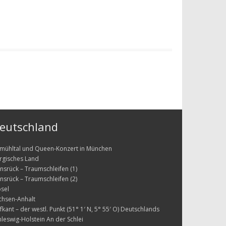
eutschland
tmühltal und Queen-Konzert in München
rgisches Land
nsrück – Traumschleifen (1)
nsrück – Traumschleifen (2)
sel
chsen-Anhalt
fkant – der westl. Punkt (51° 1′ N, 5° 55′ O) Deutschlands
hleswig-Holstein An der Schlei