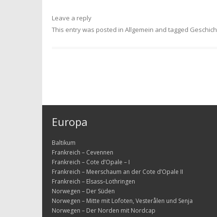
Leave a reply
This entry was posted in
Allgemein
and tagged
Geschich
Europa
Baltikum
Frankreich – Cevennen
Frankreich – Cote d’Opale – I
Frankreich – Meerschaum an der Cote d’Opale II
Frankreich – Elsass–Lothringen
Norwegen – Der Süden
Norwegen – Mitte mit Lofoten, Vesterålen und Senja
Norwegen – Der Norden mit Nordcap