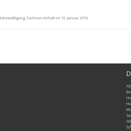
tsbewältigung
,
Sachsen-Anhalt
on
10. Januar 2016
.
D
Al
Be
Hu
Hu
Mo
Sa
Sel
Sc