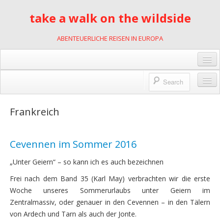
take a walk on the wildside
ABENTEUERLICHE REISEN IN EUROPA
Gästebuch
Links
Wildnis des Lebens
Frankreich
Kontakt
2001
Impressum
Cevennen im Sommer 2016
mit Motorrädern durch Slowenien
Datenschutzerklärung
2002
„Unter Geiern“ – so kann ich es auch bezeichnen
Frei nach dem Band 35 (Karl May) verbrachten wir die erste
Kajakfahren in Polen
Woche unseres Sommerurlaubs unter Geiern im
2007
Zentralmassiv, oder genauer in den Cevennen – in den Tälern
von Ardech und Tarn als auch der Jonte.
Rumänien