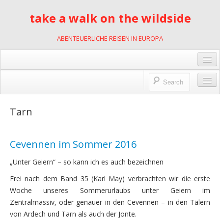
take a walk on the wildside
ABENTEUERLICHE REISEN IN EUROPA
Gästebuch
Links
Wildnis des Lebens
Tarn
Kontakt
2001
Impressum
Cevennen im Sommer 2016
mit Motorrädern durch Slowenien
Datenschutzerklärung
2002
„Unter Geiern“ – so kann ich es auch bezeichnen
Frei nach dem Band 35 (Karl May) verbrachten wir die erste
Kajakfahren in Polen
Woche unseres Sommerurlaubs unter Geiern im
2007
Zentralmassiv, oder genauer in den Cevennen – in den Tälern
von Ardech und Tarn als auch der Jonte.
Rumänien